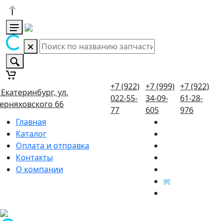
+7 (922)
+7 (999)
+7 (922)
. Екатеринбург, ул.
022-55-
34-09-
61-28-
ерняховского 66
77
605
976
Главная
Каталог
Оплата и отправка
Контакты
О компании